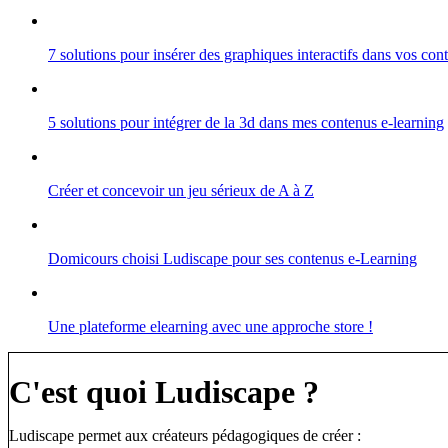
7 solutions pour insérer des graphiques interactifs dans vos co
5 solutions pour intégrer de la 3d dans mes contenus e-learning
Créer et concevoir un jeu sérieux de A à Z
Domicours choisi Ludiscape pour ses contenus e-Learning
Une plateforme elearning avec une approche store !
C'est quoi Ludiscape ?
Ludiscape permet aux créateurs pédagogiques de créer :