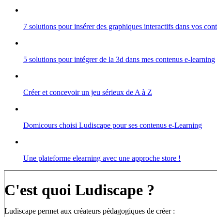
7 solutions pour insérer des graphiques interactifs dans vos co
5 solutions pour intégrer de la 3d dans mes contenus e-learning
Créer et concevoir un jeu sérieux de A à Z
Domicours choisi Ludiscape pour ses contenus e-Learning
Une plateforme elearning avec une approche store !
C'est quoi Ludiscape ?
Ludiscape permet aux créateurs pédagogiques de créer :