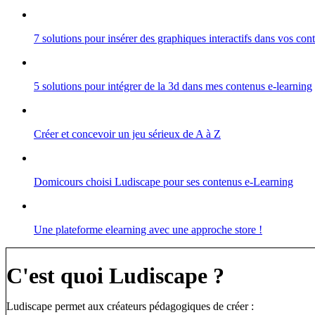
7 solutions pour insérer des graphiques interactifs dans vos co
5 solutions pour intégrer de la 3d dans mes contenus e-learning
Créer et concevoir un jeu sérieux de A à Z
Domicours choisi Ludiscape pour ses contenus e-Learning
Une plateforme elearning avec une approche store !
C'est quoi Ludiscape ?
Ludiscape permet aux créateurs pédagogiques de créer :