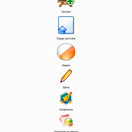
Sessions
Charger une fichier
Enquete
Edition
Compétences
Statistiques et rapports