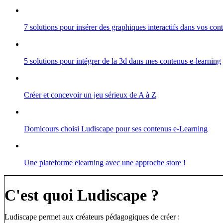
7 solutions pour insérer des graphiques interactifs dans vos co
5 solutions pour intégrer de la 3d dans mes contenus e-learning
Créer et concevoir un jeu sérieux de A à Z
Domicours choisi Ludiscape pour ses contenus e-Learning
Une plateforme elearning avec une approche store !
C'est quoi Ludiscape ?
Ludiscape permet aux créateurs pédagogiques de créer :