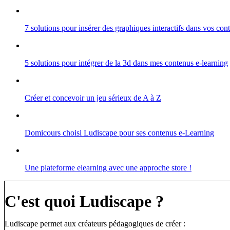
7 solutions pour insérer des graphiques interactifs dans vos co
5 solutions pour intégrer de la 3d dans mes contenus e-learning
Créer et concevoir un jeu sérieux de A à Z
Domicours choisi Ludiscape pour ses contenus e-Learning
Une plateforme elearning avec une approche store !
C'est quoi Ludiscape ?
Ludiscape permet aux créateurs pédagogiques de créer :