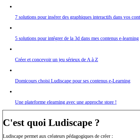
7 solutions pour insérer des graphiques interactifs dans vos co
5 solutions pour intégrer de la 3d dans mes contenus e-learning
Créer et concevoir un jeu sérieux de A à Z
Domicours choisi Ludiscape pour ses contenus e-Learning
Une plateforme elearning avec une approche store !
C'est quoi Ludiscape ?
Ludiscape permet aux créateurs pédagogiques de créer :