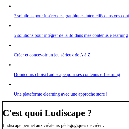
7 solutions pour insérer des graphiques interactifs dans vos co
5 solutions pour intégrer de la 3d dans mes contenus e-learning
Créer et concevoir un jeu sérieux de A à Z
Domicours choisi Ludiscape pour ses contenus e-Learning
Une plateforme elearning avec une approche store !
C'est quoi Ludiscape ?
Ludiscape permet aux créateurs pédagogiques de créer :