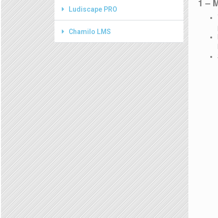
1 – 
Ludiscape PRO
Chamilo LMS