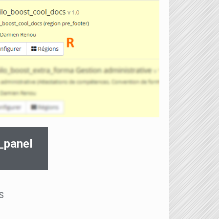
_panel
​