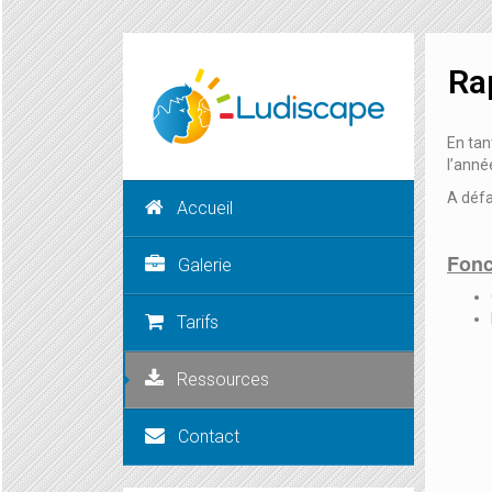
Ra
En tan
l’anné
A défa
Accueil
Fonc
Galerie
Tarifs
Ressources
Contact