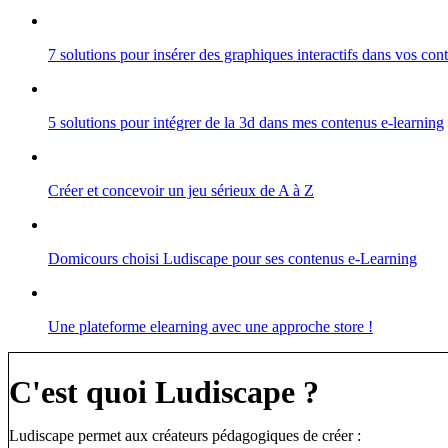
7 solutions pour insérer des graphiques interactifs dans vos co
5 solutions pour intégrer de la 3d dans mes contenus e-learning
Créer et concevoir un jeu sérieux de A à Z
Domicours choisi Ludiscape pour ses contenus e-Learning
Une plateforme elearning avec une approche store !
C'est quoi Ludiscape ?
Ludiscape permet aux créateurs pédagogiques de créer :