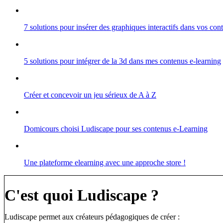
7 solutions pour insérer des graphiques interactifs dans vos co
5 solutions pour intégrer de la 3d dans mes contenus e-learning
Créer et concevoir un jeu sérieux de A à Z
Domicours choisi Ludiscape pour ses contenus e-Learning
Une plateforme elearning avec une approche store !
C'est quoi Ludiscape ?
Ludiscape permet aux créateurs pédagogiques de créer :