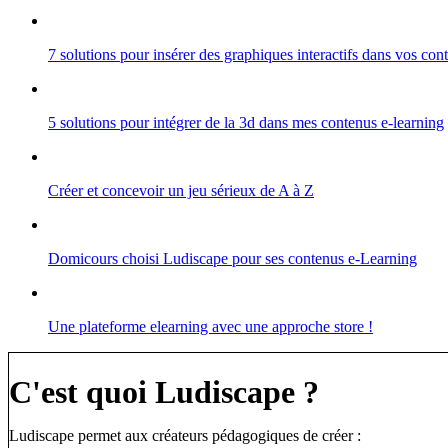
7 solutions pour insérer des graphiques interactifs dans vos co
5 solutions pour intégrer de la 3d dans mes contenus e-learning
Créer et concevoir un jeu sérieux de A à Z
Domicours choisi Ludiscape pour ses contenus e-Learning
Une plateforme elearning avec une approche store !
C'est quoi Ludiscape ?
Ludiscape permet aux créateurs pédagogiques de créer :