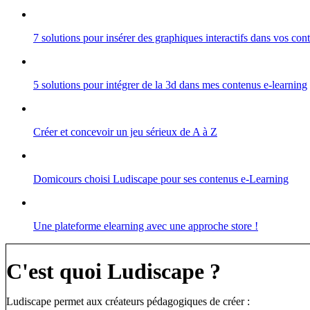
7 solutions pour insérer des graphiques interactifs dans vos co
5 solutions pour intégrer de la 3d dans mes contenus e-learning
Créer et concevoir un jeu sérieux de A à Z
Domicours choisi Ludiscape pour ses contenus e-Learning
Une plateforme elearning avec une approche store !
C'est quoi Ludiscape ?
Ludiscape permet aux créateurs pédagogiques de créer :