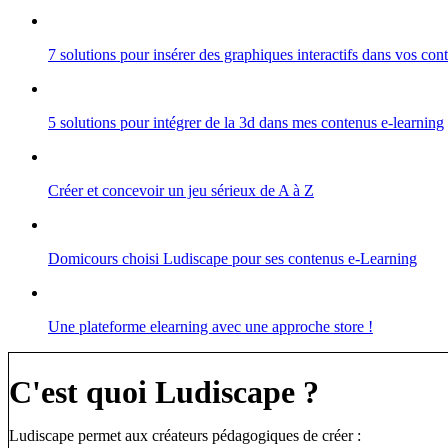
7 solutions pour insérer des graphiques interactifs dans vos co
5 solutions pour intégrer de la 3d dans mes contenus e-learning
Créer et concevoir un jeu sérieux de A à Z
Domicours choisi Ludiscape pour ses contenus e-Learning
Une plateforme elearning avec une approche store !
C'est quoi Ludiscape ?
Ludiscape permet aux créateurs pédagogiques de créer :