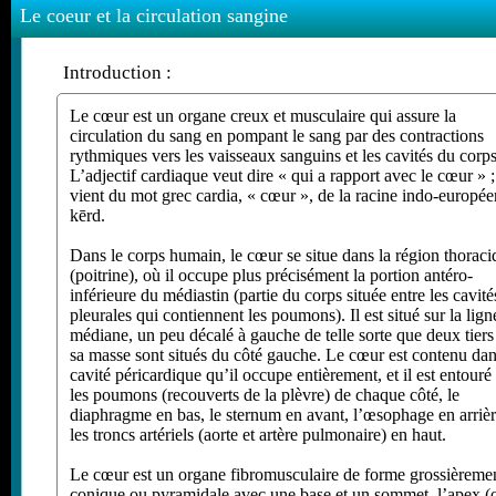
Le coeur et la circulation sangine
Introduction :
Le cœur est un organe creux et musculaire qui assure la
circulation du sang en pompant le sang par des contractions
rythmiques vers les vaisseaux sanguins et les cavités du corps
L’adjectif cardiaque veut dire « qui a rapport avec le cœur » ; 
vient du mot grec cardia, « cœur », de la racine indo-europé
kērd.
Dans le corps humain, le cœur se situe dans la région thorac
(poitrine), où il occupe plus précisément la portion antéro-
inférieure du médiastin (partie du corps située entre les cavité
pleurales qui contiennent les poumons). Il est situé sur la lign
médiane, un peu décalé à gauche de telle sorte que deux tiers
sa masse sont situés du côté gauche. Le cœur est contenu dan
cavité péricardique qu’il occupe entièrement, et il est entouré
les poumons (recouverts de la plèvre) de chaque côté, le
diaphragme en bas, le sternum en avant, l’œsophage en arrièr
les troncs artériels (aorte et artère pulmonaire) en haut.
Le cœur est un organe fibromusculaire de forme grossièreme
conique ou pyramidale avec une base et un sommet, l’apex (