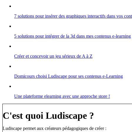
7 solutions pour insérer des graphiques interactifs dans vos co
5 solutions pour intégrer de la 3d dans mes contenus e-learning
Créer et concevoir un jeu sérieux de A à Z
Domicours choisi Ludiscape pour ses contenus e-Learning
Une plateforme elearning avec une approche store !
C'est quoi Ludiscape ?
Ludiscape permet aux créateurs pédagogiques de créer :