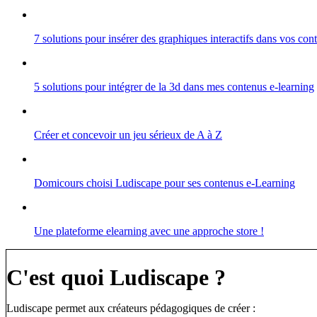
7 solutions pour insérer des graphiques interactifs dans vos co
5 solutions pour intégrer de la 3d dans mes contenus e-learning
Créer et concevoir un jeu sérieux de A à Z
Domicours choisi Ludiscape pour ses contenus e-Learning
Une plateforme elearning avec une approche store !
C'est quoi Ludiscape ?
Ludiscape permet aux créateurs pédagogiques de créer :